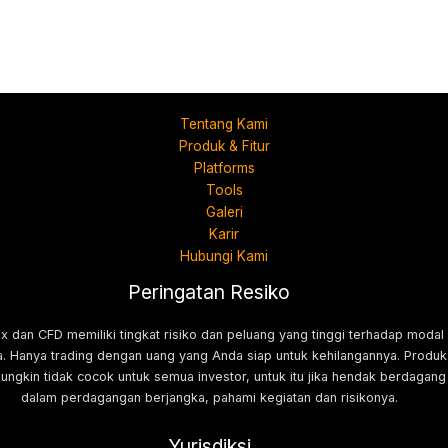
Tentang Kami
Produk & Fitur
Platforms
Tools
Galeri
Karir
Hubungi Kami
Peringatan Resiko
x dan CFD memiliki tingkat risiko dan peluang yang tinggi terhadap modal
. Hanya trading dengan uang yang Anda siap untuk kehilangannya. Produk
mungkin tidak cocok untuk semua investor, untuk itu jika hendak berdagang
dalam perdagangan berjangka, pahami kegiatan dan risikonya.
Yurisdiksi