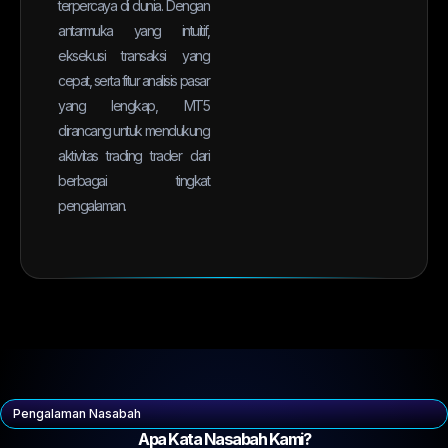
terpercaya di dunia. Dengan
antarmuka yang intuitif,
eksekusi transaksi yang
cepat, serta fitur analisis pasar
yang lengkap, MT5
dirancang untuk mendukung
aktivitas trading trader dari
berbagai tingkat
pengalaman.
Pengalaman Nasabah
Apa Kata Nasabah Kami?