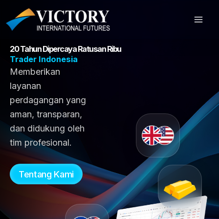
Skip
to
content
20 Tahun Dipercaya Ratusan Ribu
Trader Indonesia
Memberikan
layanan
perdagangan yang
aman, transparan,
dan didukung oleh
tim profesional.
Tentang Kami