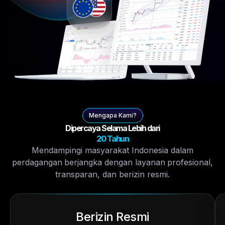
Mengapa Kami?
Dipercaya Selama Lebih dari
20 Tahun
Mendampingi masyarakat Indonesia dalam
perdagangan berjangka dengan layanan profesional,
transparan, dan berizin resmi.
Berizin Resmi