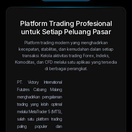
Platform Trading Profesional
untuk Setiap Peluang Pasar
Platform trading modern yang menghadirkan
kecepatan, stabilitas, dan kemudahan dalam setiap
transaksi. Kelola aktivitas trading Forex, Indeks,
Komoditas, dan CFD melalui satu aplikasi yang tersedia
di berbagai perangkat.
PT. Victory International
Fututres Cabang Malang
menghadirkan pengalaman
trading yang lebih optimal
melalui MetaTrader 5 (MT5),
salah satu platform trading
paling populer dan