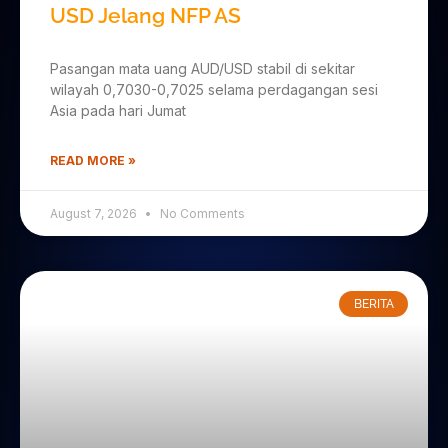
USD Jelang NFP AS
Pasangan mata uang AUD/USD stabil di sekitar
wilayah 0,7030-0,7025 selama perdagangan sesi
Asia pada hari Jumat
READ MORE »
August 7, 2026
No Comments
BERITA