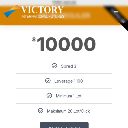
TIPE AKUN
Skip
POPULAR
to
AKUN REGULER
content
10000
$
Spred 3
Leverage 1:100
Minimum 1 Lot
Maksimum 20 Lot/Click