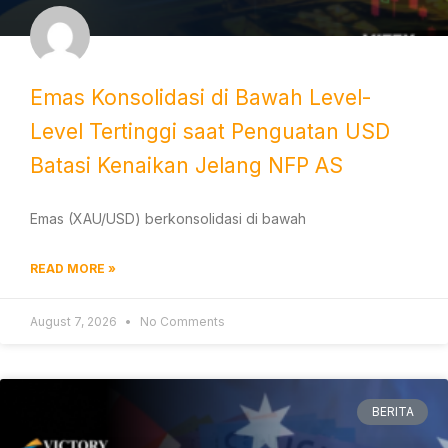
Emas Konsolidasi di Bawah Level-
Level Tertinggi saat Penguatan USD
Batasi Kenaikan Jelang NFP AS
Emas (XAU/USD) berkonsolidasi di bawah
READ MORE »
August 7, 2026
No Comments
BERITA