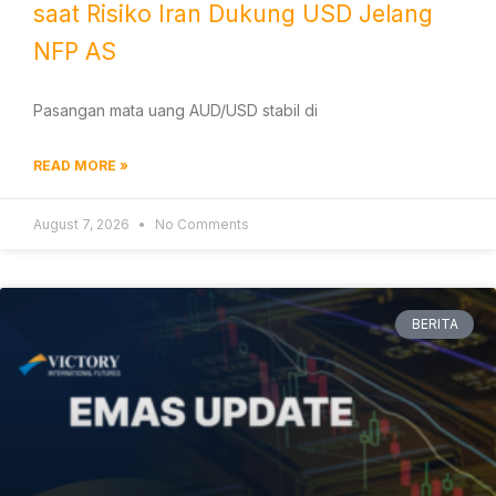
saat Risiko Iran Dukung USD Jelang
NFP AS
Pasangan mata uang AUD/USD stabil di
READ MORE »
August 7, 2026
No Comments
BERITA