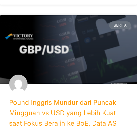
BERITA
Pound Inggris Mundur dari Puncak
Mingguan vs USD yang Lebih Kuat
saat Fokus Beralih ke BoE, Data AS