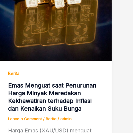
Berita
Emas Menguat saat Penurunan
Harga Minyak Meredakan
Kekhawatiran terhadap Inflasi
dan Kenaikan Suku Bunga
Leave a Comment
/
Berita
/
admin
Harga Emas (XAU/USD) menguat