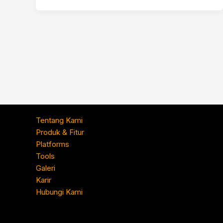
Tentang Kami
Produk & Fitur
Platforms
Tools
Galeri
Karir
Hubungi Kami