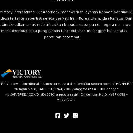
 Victory International Futures tidak menawarkan layanan kepada penduduk
sdiksi tertentu seperti Amerika Serikat, Iran, Korea Utara, dan Kanada. Dan
k dimaksudkan untuk didistribusikan kepada siapa pun di negara mana pun
i mana distribusi atau penggunaan tersebut akan melanggar hukum atau
peraturan setempat.
PT Victory International Futures teregulasi dan terdaftar secara resmi di BAPPEBTI
dengan No.18/BAPPEBTI/PN/4/2008; anggota resmi ICDX dengan
No.041/SPKB/ICDX/Dir/IX/2010; anggota resmi ICH dengan No.044/SPKK/ISI-
VIF/VI/2012.