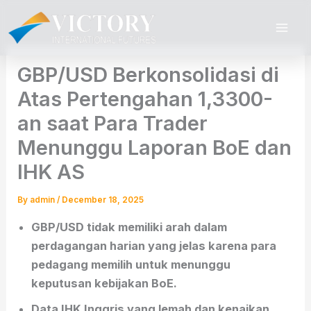
Skip
to
content
GBP/USD Berkonsolidasi di
Atas Pertengahan 1,3300-
an saat Para Trader
Menunggu Laporan BoE dan
IHK AS
By
admin
/
December 18, 2025
GBP/USD tidak memiliki arah dalam
perdagangan harian yang jelas karena para
pedagang memilih untuk menunggu
keputusan kebijakan BoE.
Data IHK Inggris yang lemah dan kenaikan