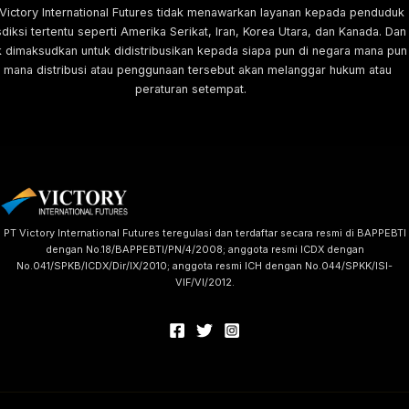
 Victory International Futures tidak menawarkan layanan kepada penduduk
sdiksi tertentu seperti Amerika Serikat, Iran, Korea Utara, dan Kanada. Dan
k dimaksudkan untuk didistribusikan kepada siapa pun di negara mana pun
i mana distribusi atau penggunaan tersebut akan melanggar hukum atau
peraturan setempat.
PT Victory International Futures teregulasi dan terdaftar secara resmi di BAPPEBTI
dengan No.18/BAPPEBTI/PN/4/2008; anggota resmi ICDX dengan
No.041/SPKB/ICDX/Dir/IX/2010; anggota resmi ICH dengan No.044/SPKK/ISI-
VIF/VI/2012.