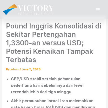
Skip
to
content
Pound Inggris Konsolidasi di
Sekitar Pertengahan
1,3300-an versus USD;
Potensi Kenaikan Tampak
Terbatas
By
admin
/
June 9, 2026
GBP/USD stabil setelah pemantulan
sederhana hari sebelumnya dari level
terendah lebih dari tiga minggu.
Akhir permusuhan Israel-Iran melemahkan
safe haven Dolar AS (USD) dan mendukung