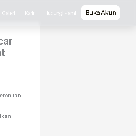
Buka Akun
Galeri
Karir
Hubungi Kami
car
t
embilan
ikan