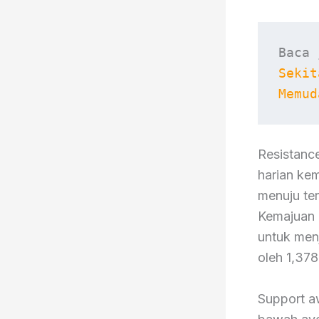
Baca 
Sekit
Memud
Resistance
harian ke
menuju ter
Kemajuan 
untuk menj
oleh 1,378
Support aw