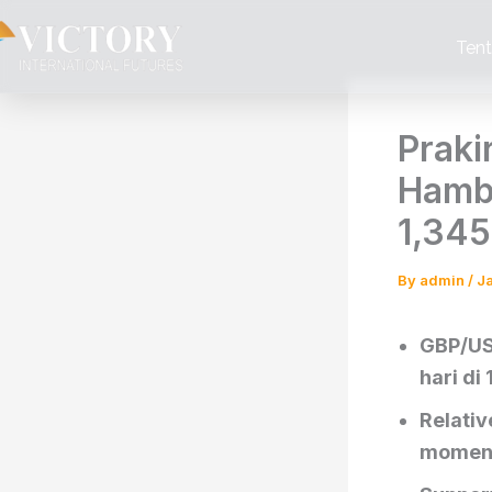
Skip
to
Ten
content
Praki
Hamb
1,34
By
admin
/
J
GBP/US
hari di
Relativ
momen