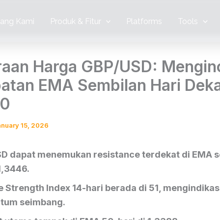
tang Kami
Produk & Fitur
Platforms
Tools
raan Harga GBP/USD: Mengin
atan EMA Sembilan Hari Deka
50
anuary 15, 2026
D dapat menemukan resistance terdekat di EMA s
 1,3446.
e Strength Index 14-hari berada di 51, mengindikas
tum seimbang.