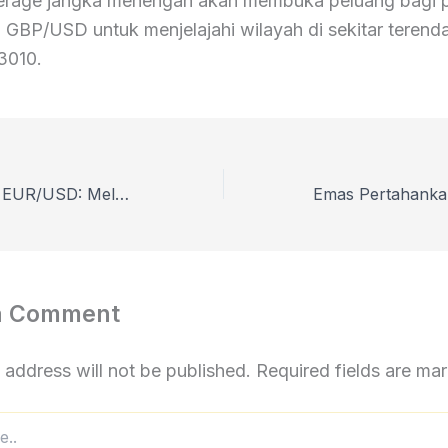
rage jangka menengah akan membuka peluang bagi 
 GBP/USD untuk menjelajahi wilayah di sekitar terend
,3010.
Prakiraan Harga EUR/USD: Melayang di Sekitar 1,1650 saat RSI Memberi Sinyal Momentum Memudar
a Comment
 address will not be published.
Required fields are m