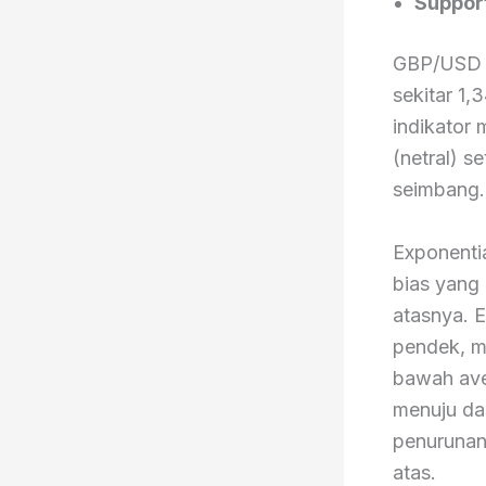
Support
GBP/USD te
sekitar 1,
indikator 
(netral) s
seimbang.
Exponenti
bias yang
atasnya. 
pendek, m
bawah ave
menuju da
penurunan
atas.