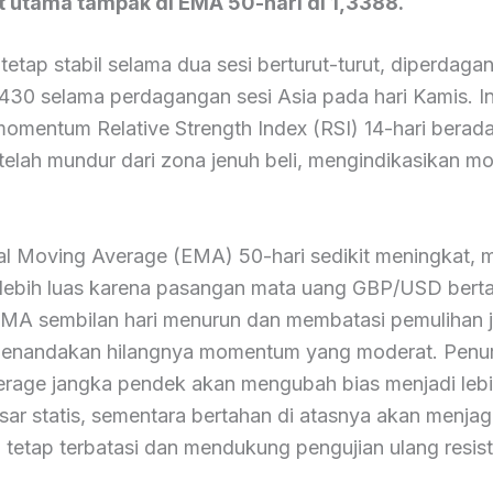
 utama tampak di EMA 50-hari di 1,3388.
tap stabil selama dua sesi berturut-turut, diperdaga
3430 selama perdagangan sesi Asia pada hari Kamis. In
momentum Relative Strength Index (RSI) 14-hari berada
etelah mundur dari zona jenuh beli, mengindikasikan 
al Moving Average (EMA) 50-hari sedikit meningkat,
 lebih luas karena pasangan mata uang GBP/USD berta
EMA sembilan hari menurun dan membatasi pemulihan 
enandakan hilangnya momentum yang moderat. Penur
rage jangka pendek akan mengubah bias menjadi lebi
sar statis, sementara bertahan di atasnya akan menja
 tetap terbatasi dan mendukung pengujian ulang resist