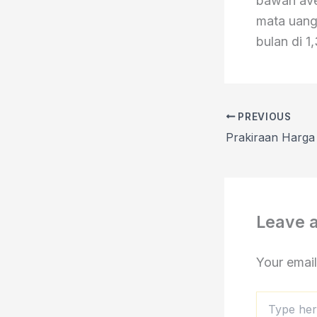
bawah ave
mata uang
bulan di 1
PREVIOUS
Leave 
Your email
Type
here..