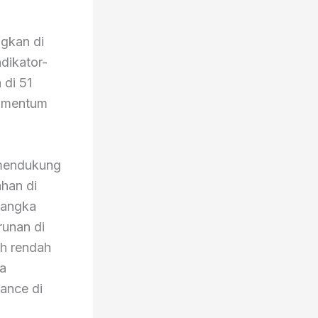
ngkan di
dikator-
 di 51
momentum
 mendukung
han di
jangka
unan di
h rendah
ga
ance di