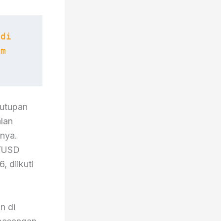
di 
m 
nutupan
lan
tnya.
P/USD
, diikuti
n di