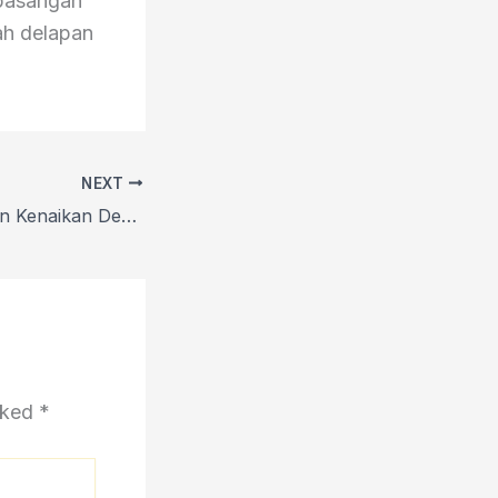
pasangan
ah delapan
NEXT
Emas Pertahankan Kenaikan Dekat Rekor Tertinggi di Tengah Pindah ke Aman, USD yang Lebih Lemah
arked
*