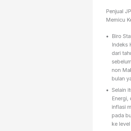
Penjual J
Memicu Ke
Biro St
Indeks 
dari ta
sebelum
non Mak
bulan y
Selain 
Energi,
inflasi
pada bu
ke leve