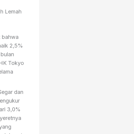
ih Lemah
t bahwa
naik 2,5%
 bulan
 IHK Tokyo
elama
 Segar dan
pengukur
ari 3,0%
yeretnya
 yang