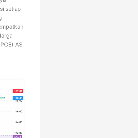
i setiap
g
empatkan
Harga
/PCE) AS.