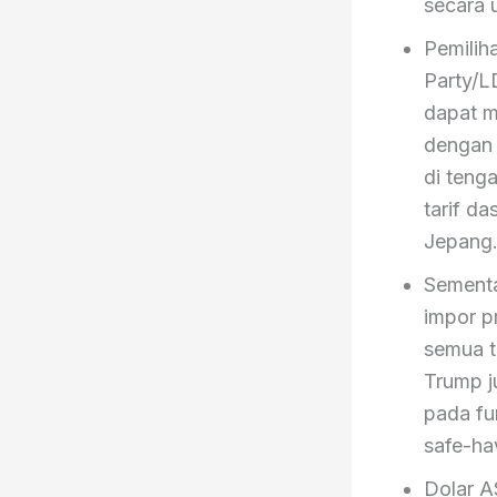
secara 
Pemilih
Party/L
dapat m
dengan 
di teng
tarif d
Jepang
Sementa
impor p
semua t
Trump j
pada fu
safe-ha
Dolar AS