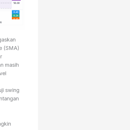
gaskan
ge (SMA)
r
an masih
vel
ji swing
intangan
ngkin