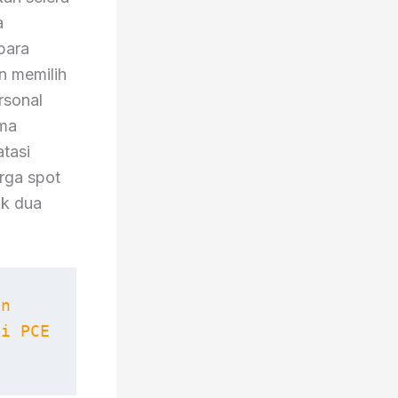
a
para
n memilih
rsonal
ama
atasi
rga spot
uk dua
n 
i PCE 