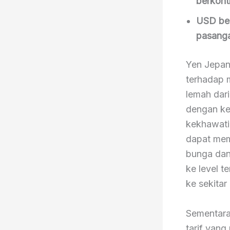
berkont
USD ber
pasang
Yen Jepan
terhadap m
lemah dari
dengan ke
kekhawati
dapat mem
bunga dan 
ke level 
ke sekitar
Sementara
tarif yan