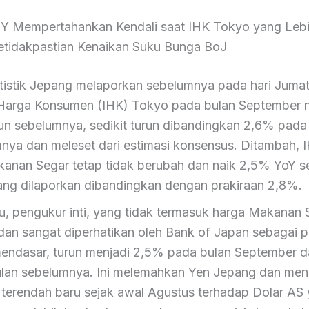
PY Mempertahankan Kendali saat IHK Tokyo yang Leb
tidakpastian Kenaikan Suku Bunga BoJ
atistik Jepang melaporkan sebelumnya pada hari Juma
Harga Konsumen (IHK) Tokyo pada bulan September 
hun sebelumnya, sedikit turun dibandingkan 2,6% pada
nya dan meleset dari estimasi konsensus. Ditambah,
anan Segar tetap tidak berubah dan naik 2,5% YoY s
ang dilaporkan dibandingkan dengan prakiraan 2,8%.
itu, pengukur inti, yang tidak termasuk harga Makanan
 dan sangat diperhatikan oleh Bank of Japan sebagai 
 mendasar, turun menjadi 2,5% pada bulan September d
lan sebelumnya. Ini melemahkan Yen Jepang dan men
l terendah baru sejak awal Agustus terhadap Dolar AS