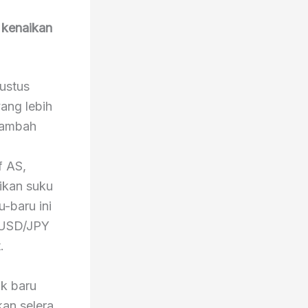
 kenaikan
ustus
yang lebih
itambah
f AS,
ikan suku
-baru ini
g USD/JPY
.
k baru
an selera