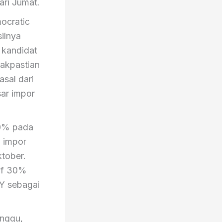
ari Jumat.
ocratic
ilnya
 kandidat
dakpastian
sal dari
ar impor
00% pada
a impor
ktober.
if 30%
PY sebagai
minggu,