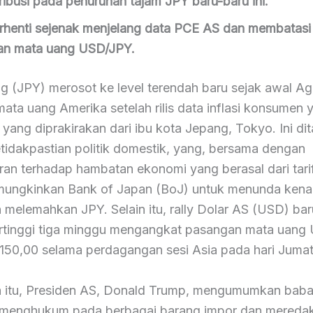
ribusi pada penurunan tajam JPY baru-baru ini.
henti sejenak menjelang data PCE AS dan membatasi
an mata uang USD/JPY.
g (JPY) merosot ke level terendah baru sejak awal Ag
ata uang Amerika setelah rilis data inflasi konsumen 
 yang diprakirakan dari ibu kota Jepang, Tokyo. Ini d
tidakpastian politik domestik, yang, bersama dengan
ran terhadap hambatan ekonomi yang berasal dari tari
ungkinkan Bank of Japan (BoJ) untuk menunda kena
melemahkan JPY. Selain itu, rally Dolar AS (USD) baru
tertinggi tiga minggu mengangkat pasangan mata uan
 150,00 selama perdagangan sesi Asia pada hari Jumat
 itu, Presiden AS, Donald Trump, mengumumkan baba
g menghukum pada berbagai barang impor dan meredak