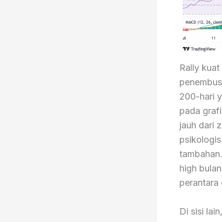
Rally kua
penembusa
200-hari y
pada grafi
jauh dari z
psikologi
tambahan.
high bulan
perantara 
Di sisi la