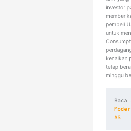
investor p
memberika
pembeli U
untuk menu
Consumpti
perdaganga
kenaikan 
tetap bera
minggu ber
Baca 
Moder
AS