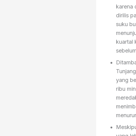
karena 
dirilis
suku bu
menunju
kuartal
sebelu
Ditamba
Tunjang
yang be
ribu mi
meredak
menimbu
menurun
Meskipu
yang le