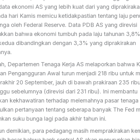
data ekonomi AS yang lebih kuat dari yang diprakirak
 pada hari Kamis memicu ketidakpastian tentang laju pe
nga oleh Federal Reserve. Data PDB AS yang direvisi
kkan bahwa ekonomi tumbuh pada laju tahunan 3,8%
 kedua dibandingkan dengan 3,3% yang diprakirakan
mnya.
h, Departemen Tenaga Kerja AS melaporkan bahwa K
an Pengangguran Awal turun menjadi 218 ribu untuk 
rakhir 20 September, jauh di bawah prakiraan 235 rib
nggu sebelumnya (direvisi dari 231 ribu). Ini membantu
an kekhawatiran terhadap melemahnya pasar tenaga 
lkan pertanyaan tentang seberapa banyak The Fed 
kan suku bunga lagi pada akhir tahun ini.
n demikian, para pedagang masih memprakirakan ke
bih besar bahwa bank sentral AS akan menurunkan bi