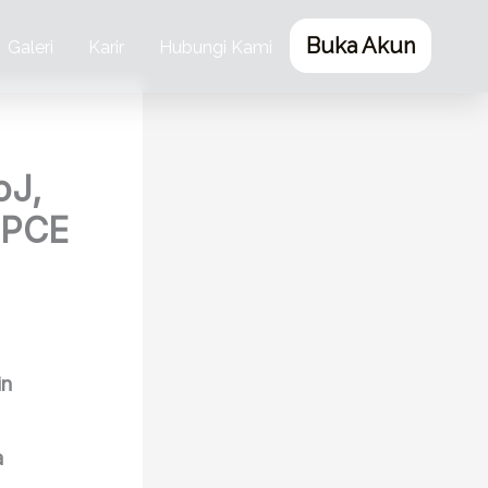
Buka Akun
Galeri
Karir
Hubungi Kami
oJ,
a PCE
in
a