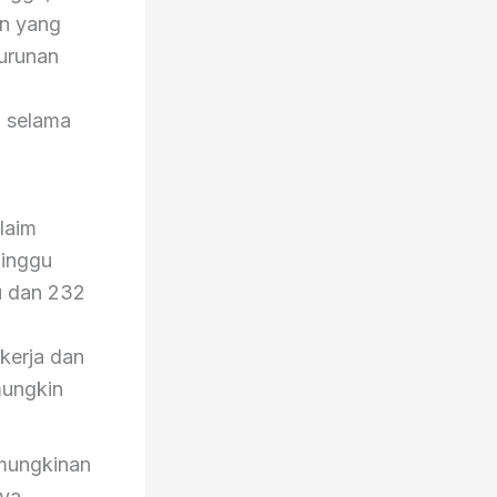
an yang
nurunan
 selama
laim
minggu
u dan 232
kerja dan
mungkin
mungkinan
aya