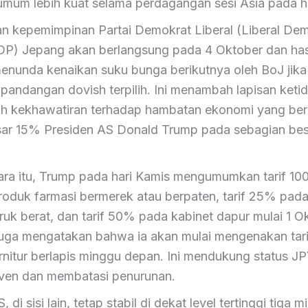
umum lebih kuat selama perdagangan sesi Asia pada h
an kepemimpinan Partai Demokrat Liberal (Liberal Dem
DP) Jepang akan berlangsung pada 4 Oktober dan has
enunda kenaikan suku bunga berikutnya oleh BoJ jika
pandangan dovish terpilih. Ini menambah lapisan keti
ah kekhawatiran terhadap hambatan ekonomi yang bera
asar 15% Presiden AS Donald Trump pada sebagian bes
.
ra itu, Trump pada hari Kamis mengumumkan tarif 1
roduk farmasi bermerek atau berpaten, tarif 25% pad
ruk berat, dan tarif 50% pada kabinet dapur mulai 1 O
uga mengatakan bahwa ia akan mulai mengenakan tar
rnitur berlapis minggu depan. Ini mendukung status J
ven dan membatasi penurunan.
, di sisi lain, tetap stabil di dekat level tertinggi tiga 