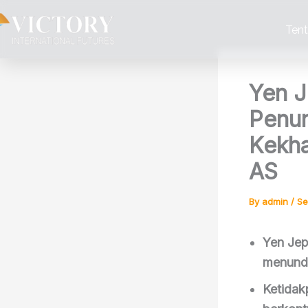
Skip
to
Ten
content
Yen J
Penun
Kekha
AS
By
admin
/
Se
Yen Jep
menunda
Ketidak