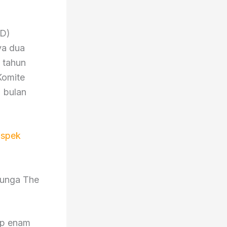
SD)
ya dua
 tahun
Komite
 bulan
ospek
Bunga The
ap enam