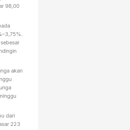
ar 98,00
pada
0%–3,75%.
 sebesar
ndingin
unga akan
inggu
bunga
eminggu
u dari
asar 223