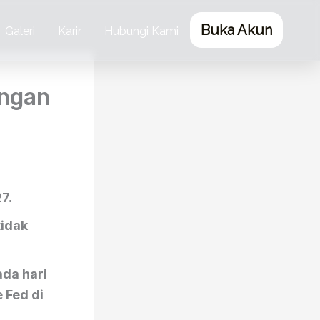
Buka Akun
Galeri
Karir
Hubungi Kami
ungan
7.
tidak
da hari
 Fed di