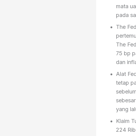
mata ua
pada saa
The Fed
pertemu
The Fed
75 bp p
dan infl
Alat Fe
tetap p
sebelum
sebesar
yang lal
Klaim T
224 Rib