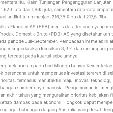
ementara itu, Klaim Tunjangan Pengangguran Lanjutan 
 1,923 juta dari 1,885 juta, sementara rata-rata empat
al sedikit turun menjadi 216,75 Ribu dari 217,5 Ribu.
alisis Ekonomi AS (BEA) merilis data tertunda yang m
roduk Domestik Bruto (PDB) AS yang disetahunkan 
da periode Juli–September. Pembacaan ini melebihi e
ang memperkirakan kenaikan 3,3% dan melampaui p
ng tercatat pada kuartal sebelumnya.
rg melaporkan pada hari Minggu bahwa Kementerian
k berencana untuk memperluas investasi terarah di se
rioritas, termasuk manufaktur maju, inovasi teknologi,
angan sumber daya manusia. Pengumuman ini mengi
an akhir tahun yang menguraikan prioritas kebijakan fi
Setiap dampak pada ekonomi Tiongkok dapat mempe
ngingat hubungan dagang Australia yang dekat den