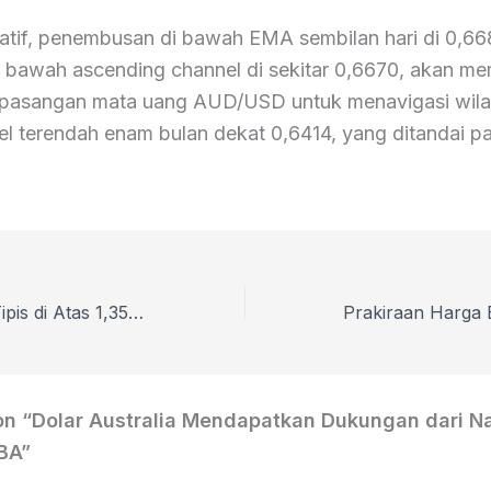
gatif, penembusan di bawah EMA sembilan hari di 0,6681
s bawah ascending channel di sekitar 0,6670, akan m
i pasangan mata uang AUD/USD untuk menavigasi wila
vel terendah enam bulan dekat 0,6414, yang ditandai p
GBP/USD Naik Tipis di Atas 1,3500, Mengamati Prospek Penurunan Suku Bunga The Fed
on “Dolar Australia Mendapatkan Dukungan dari N
BA”