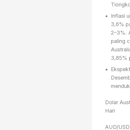
Tiongko
Inflasi
3,6% pa
2–3%. A
paling 
Austral
3,85% p
Ekspekt
Desembe
menduku
Dolar Aus
Hari
AUD/USD d