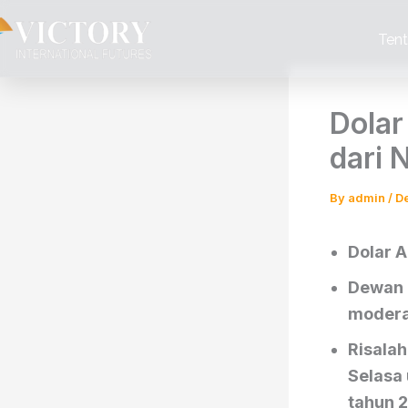
Skip
to
Ten
content
Dolar
dari 
By
admin
/
D
Dolar A
Dewan R
moderat
Risala
Selasa
tahun 