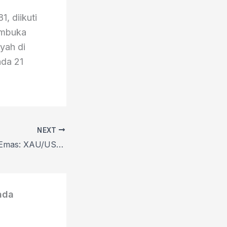
, diikuti
embuka
yah di
ada 21
NEXT
Prakiraan Harga Emas: XAU/USD Melonjak di Atas $4.600 di Tengah Ketidakpastian The Fed dan Aliran Safe-Haven
ada