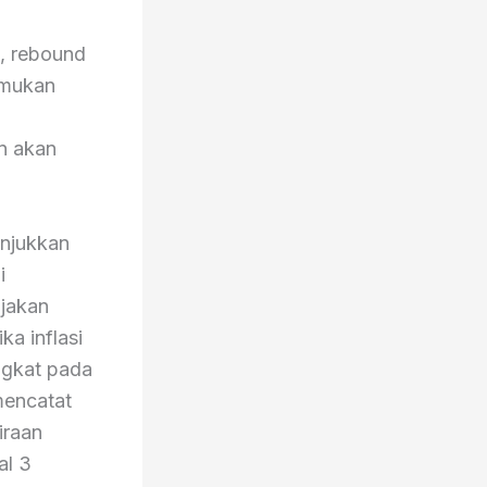
), rebound
emukan
an akan
unjukkan
i
ijakan
a inflasi
ngkat pada
 mencatat
iraan
al 3