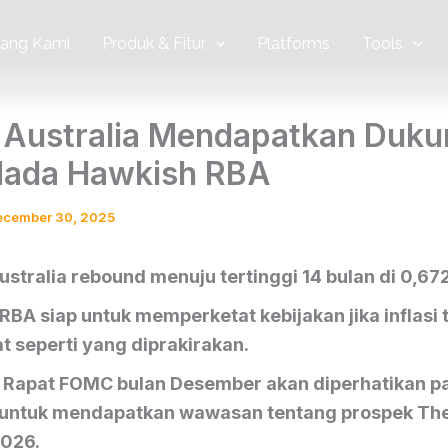
tang Kami
Produk & Fitur
Platforms
Tools
 Australia Mendapatkan Duk
Nada Hawkish RBA
ecember 30, 2025
ustralia rebound menuju tertinggi 14 bulan di 0,672
BA siap untuk memperketat kebijakan jika inflasi 
 seperti yang diprakirakan.
h Rapat FOMC bulan Desember akan diperhatikan pa
 untuk mendapatkan wawasan tentang prospek The
2026.