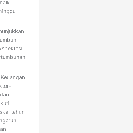
naik
 minggu
enunjukkan
tumbuh
kspektasi
ertumbuhan
 Keuangan
ktor-
 dan
kuti
skal tahun
ngaruhi
gan