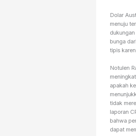
Dolar Aus
menuju te
dukungan 
bunga dar
tipis kare
Notulen R
meningkat
apakah ke
menunjukk
tidak mer
laporan CP
bahwa pemb
dapat mem