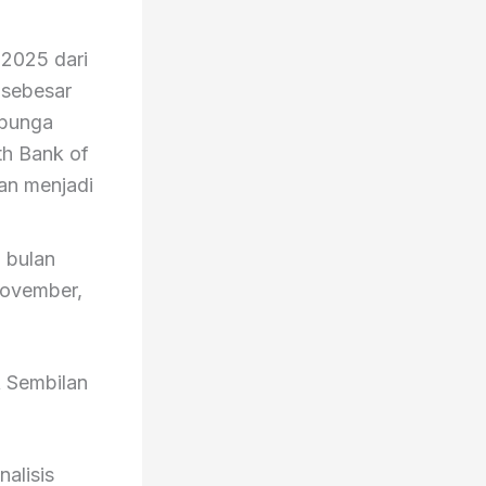
 2025 dari
 sebesar
 bunga
th Bank of
an menjadi
 bulan
November,
A Sembilan
alisis