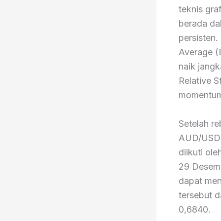
teknis gra
berada dal
persisten.
Average (
naik jangk
Relative S
momentum
Setelah r
AUD/USD s
diikuti ol
29 Desembe
dapat men
tersebut d
0,6840.