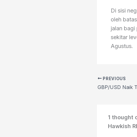
Di sisi ne
oleh bata
jalan bag
sekitar le
Agustus.
PREVIOUS
1 thought 
Hawkish R