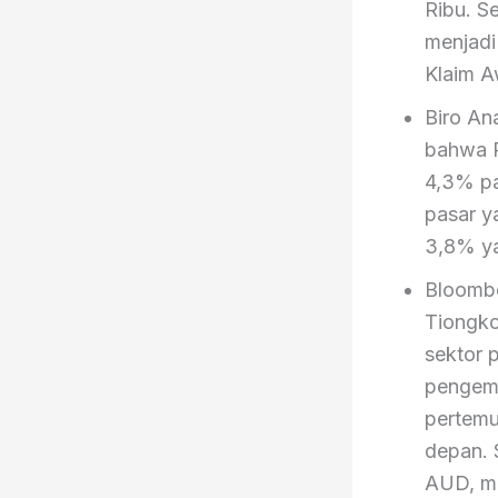
Ribu. S
menjadi
Klaim Aw
Biro An
bahwa P
4,3% pa
pasar y
3,8% ya
Bloombe
Tiongko
sektor p
pengemb
pertemu
depan. 
AUD, me