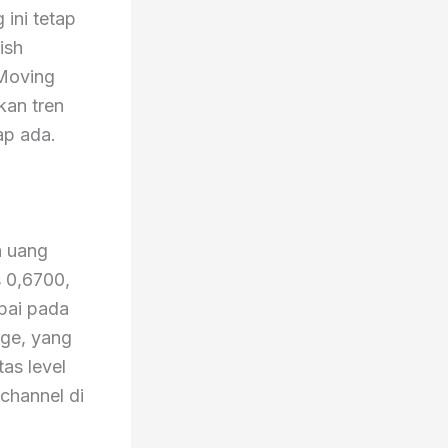
ini tetap
ish
 Moving
kan tren
ap ada.
a uang
s 0,6700,
apai pada
age, yang
as level
 channel di