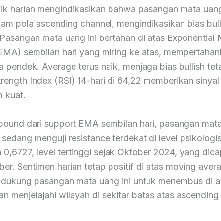
fik harian mengindikasikan bahwa pasangan mata uang 
am pola ascending channel, mengindikasikan bias bull
 Pasangan mata uang ini bertahan di atas Exponential
EMA) sembilan hari yang miring ke atas, mempertahan
a pendek. Average terus naik, menjaga bias bullish tet
trength Index (RSI) 14-hari di 64,22 memberikan sinyal
 kuat.
ebound dari support EMA sembilan hari, pasangan mat
edang menguji resistance terdekat di level psikologi
eh 0,6727, level tertinggi sejak Oktober 2024, yang dic
r. Sentimen harian tetap positif di atas moving aver
dukung pasangan mata uang ini untuk menembus di at
an menjelajahi wilayah di sekitar batas atas ascending