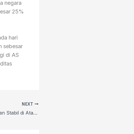
a negara
besar 25%
da hari
n sebesar
gi di AS
ditas
NEXT
EUR/USD Bertahan Stabil di Atas 1,1650 di Tengah Kekhawatiran Terhadap Independensi The Fed