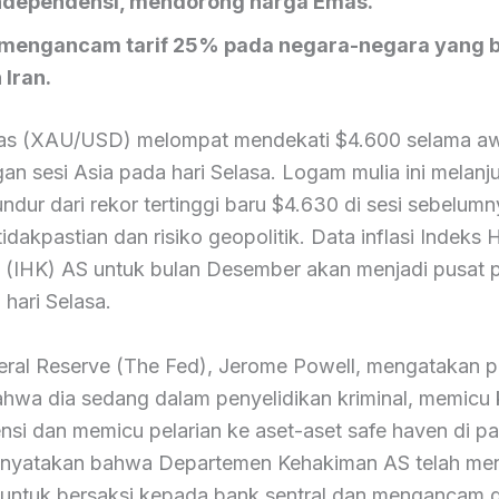
 independensi, mendorong harga Emas.
mengancam tarif 25% pada negara-negara yang b
Iran.
s (XAU/USD) melompat mendekati $4.600 selama aw
n sesi Asia pada hari Selasa. Logam mulia ini melanju
ndur dari rekor tertinggi baru $4.630 di sesi sebelumn
idakpastian dan risiko geopolitik. Data inflasi Indeks 
(IHK) AS untuk bulan Desember akan menjadi pusat p
 hari Selasa.
eral Reserve (The Fed), Jerome Powell, mengatakan p
hwa dia sedang dalam penyelidikan kriminal, memicu k
si dan memicu pelarian ke aset-aset safe haven di pa
nyatakan bahwa Departemen Kehakiman AS telah me
 untuk bersaksi kepada bank sentral dan mengancam 