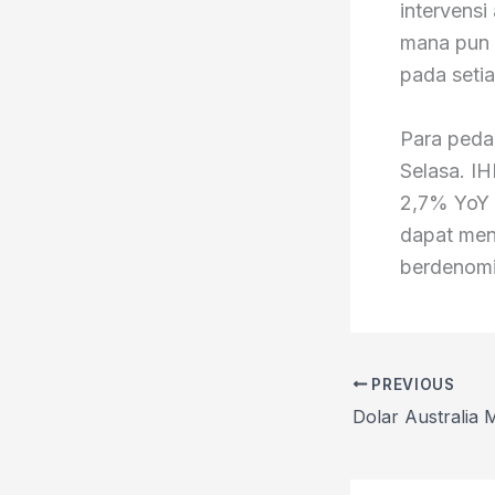
intervens
mana pun 
pada seti
Para peda
Selasa. I
2,7% YoY d
dapat men
berdenomi
PREVIOUS