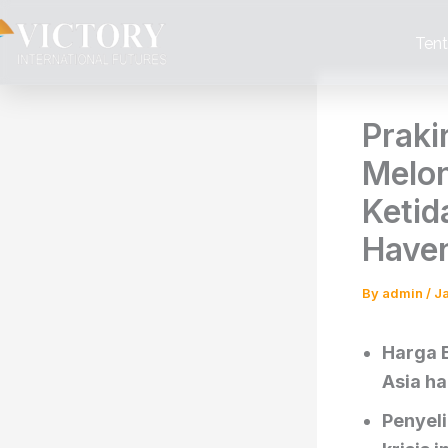
Skip
to
Ten
content
Praki
Melon
Ketid
Have
By
admin
/
J
Harga 
Asia ha
Penyeli