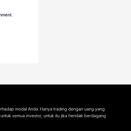
omment.
 terhadap modal Anda. Hanya trading dengan uang yang
 untuk semua investor, untuk itu jika hendak berdagang